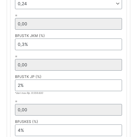
=
BPJSTK JKM (%)
=
BPJSTK JP (%)
*dari max Rp. 9.559.600
=
BPJSKES (%)