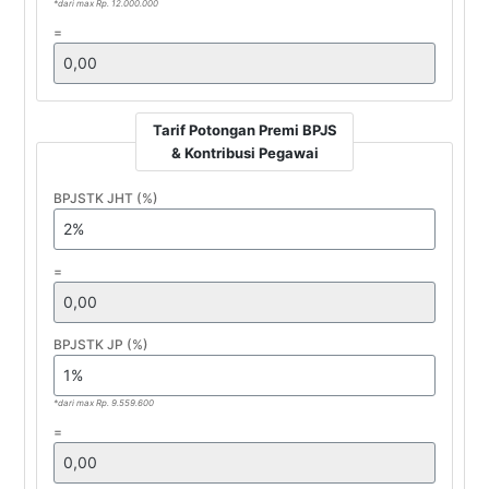
*dari max Rp. 12.000.000
=
Tarif Potongan Premi BPJS
& Kontribusi Pegawai
BPJSTK JHT (%)
=
BPJSTK JP (%)
*dari max Rp. 9.559.600
=