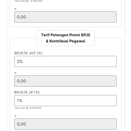
*dari max Rp. 12.000.000
=
Tarif Potongan Premi BPJS
& Kontribusi Pegawai
BPJSTK JHT (%)
=
BPJSTK JP (%)
*dari max Rp. 9.559.600
=