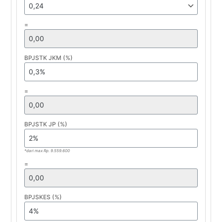
=
BPJSTK JKM (%)
=
BPJSTK JP (%)
*dari max Rp. 9.559.600
=
BPJSKES (%)