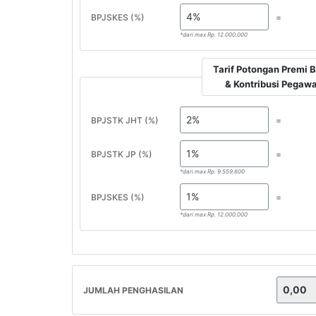
BPJSKES (%)
=
*dari max Rp. 12.000.000
Tarif Potongan Premi 
& Kontribusi Pegawa
BPJSTK JHT (%)
=
BPJSTK JP (%)
=
*dari max Rp. 9.559.600
BPJSKES (%)
=
*dari max Rp. 12.000.000
JUMLAH PENGHASILAN