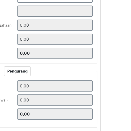
sahaan
Pengurang
awai)