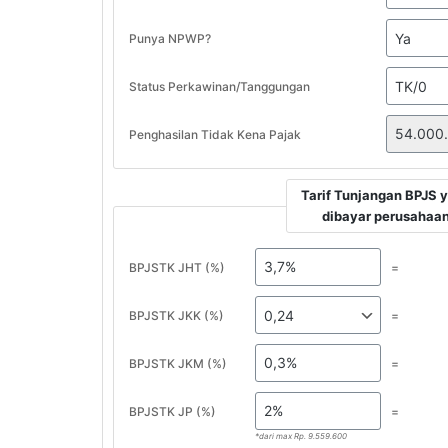
Punya NPWP?
Status Perkawinan/Tanggungan
Penghasilan Tidak Kena Pajak
Tarif Tunjangan BPJS 
dibayar perusahaa
BPJSTK JHT (%)
=
BPJSTK JKK (%)
=
BPJSTK JKM (%)
=
BPJSTK JP (%)
=
*dari max Rp. 9.559.600