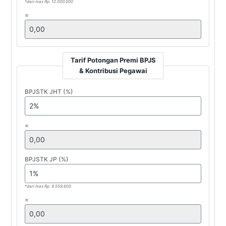
*dari max Rp. 12.000.000
=
Tarif Potongan Premi BPJS
& Kontribusi Pegawai
BPJSTK JHT (%)
=
BPJSTK JP (%)
*dari max Rp. 9.559.600
=