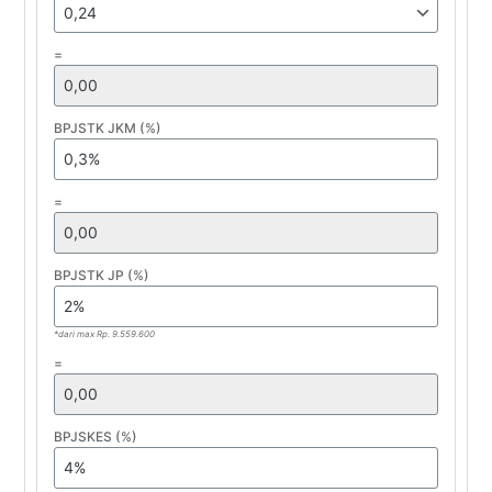
=
BPJSTK JKM (%)
=
BPJSTK JP (%)
*dari max Rp. 9.559.600
=
BPJSKES (%)