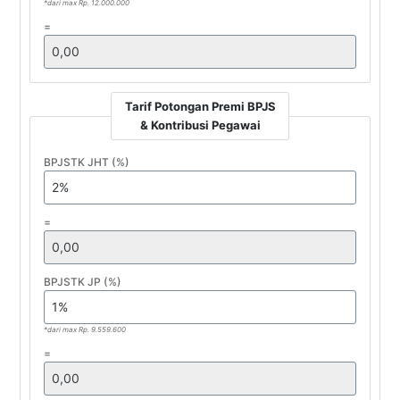
*dari max Rp. 12.000.000
=
Tarif Potongan Premi BPJS
& Kontribusi Pegawai
BPJSTK JHT (%)
=
BPJSTK JP (%)
*dari max Rp. 9.559.600
=