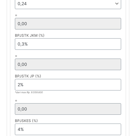
=
BPJSTK JKM (%)
=
BPJSTK JP (%)
*dari max Rp. 9.559.600
=
BPJSKES (%)